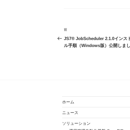
テ
ゴ
リ
ー
投
前
前
稿
の
JS7® JobScheduler 2.1.0イン
投
ル手順（Windows版）公開しま
ナ
稿
ビ
ゲ
ー
シ
ョ
ホーム
ン
ニュース
ソリューション