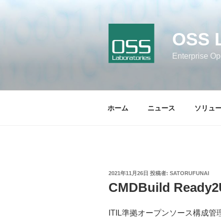
コ
ン
テ
OSS 
ン
ツ
Enterprise Op
へ
ス
キ
ッ
ホーム
ニュース
ソリュ
プ
投
2021年11月26日
投稿者:
SATORUFUNAI
稿
CMDBuild Ready
日:
ITIL準拠オープンソース構成管理システ