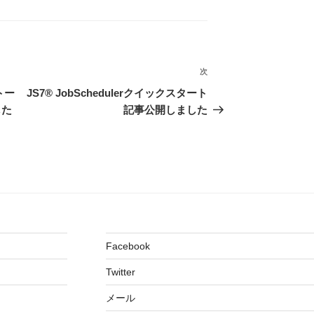
次
次
の
ストー
JS7® JobSchedulerクイックスタート
投
した
記事公開しました
稿
Facebook
Twitter
メール