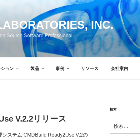
LABORATORIES, INC.
en Source Software Professional
ーション
製品
事例
リソース
会社案内
検索
2Use V.2.2リリース
検
索:
ム CMDBuild Ready2Use V.2の