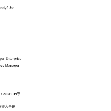
ady2Use
er Enterprise
s Manager
MDBuild導
基盤導入事例